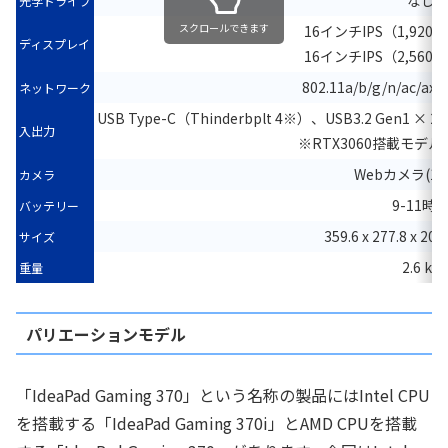
なし
光学ドライブ
スクロールできます
16インチIPS（1,920×
ディスプレイ
16インチIPS（2,560×
802.11a/b/g/n/ac/ax、
ネットワーク
USB Type-C（Thinderbplt 4※）、USB3.2 Gen1 × 2
入出力
※RTX3060搭載モデルはU
Webカメラ(1,
カメラ
9-11時
バッテリー
359.6 x 277.8 x 2
サイズ
2.6 kg
重量
パリエーションモデル
「IdeaPad Gaming 370」という名称の製品にはIntel CPU
を搭載する「IdeaPad Gaming 370i」とAMD CPUを搭載