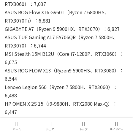
RTX3060）：7,037
ASUS ROG Flow X16 GV601（Ryzen 7 6800HS、
RTX3070Ti）：6,881
GIGABYTE A7（Ryzen 9 5900HX、RTX3070）：6,827
ASUS TUF Gaming A17 FA706QR（Ryzen 7 5800H、
RTX3070）：6,744
MSI Stealth 15M B12U（Core i7-1280P、RTX3060）：
6,675
ASUS ROG FLOW X13（Ryzen9 5900HS、RTX3080）：
6,544
Lenovo Legion 560（Ryzen 7 5800H、RTX3060）：
6,488
HP OMEN X 2S 15（i9-9880H、RTX2080 Max-Q）：
6,447
ASUS TUF Dash F15（i7-11370H、RTX3070）：6,225
Lenovo Legion Y740(17)（Core i7-9750H、
ホーム
シェア
トップ
サイドバー