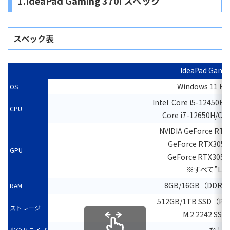
1.IdeaPad Gaming 370i スペック
スペック表
IdeaPad Gamin
Windows 11 H
OS
Intel Core i5-12450H/
CPU
Core i7-12650H/Cor
NVIDIA GeForce R
GeForce RTX305
GPU
GeForce RTX305
※すべて”Lap
8GB/16GB（DDR4
RAM
512GB/1TB SSD（PCI
ストレージ
M.2 2242 SS