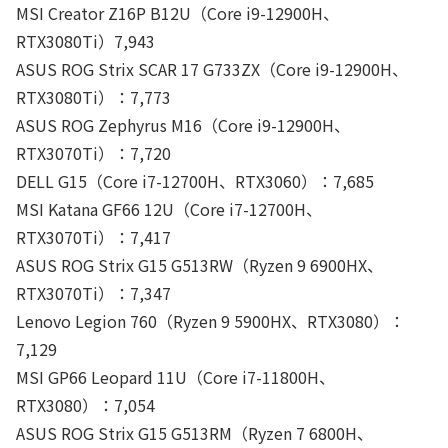
MSI Creator Z16P B12U（Core i9-12900H、
RTX3080Ti）7,943
ASUS ROG Strix SCAR 17 G733ZX（Core i9-12900H、
RTX3080Ti）：7,773
ASUS ROG Zephyrus M16（Core i9-12900H、
RTX3070Ti）：7,720
DELL G15（Core i7-12700H、RTX3060）：7,685
MSI Katana GF66 12U（Core i7-12700H、
RTX3070Ti）：7,417
ASUS ROG Strix G15 G513RW（Ryzen 9 6900HX、
RTX3070Ti）：7,347
Lenovo Legion 760（Ryzen 9 5900HX、RTX3080）：
7,129
MSI GP66 Leopard 11U（Core i7-11800H、
RTX3080）：7,054
ASUS ROG Strix G15 G513RM（Ryzen 7 6800H、