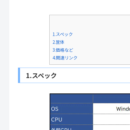
1.スペック
2.筐体
3.価格など
4.関連リンク
1.スペック