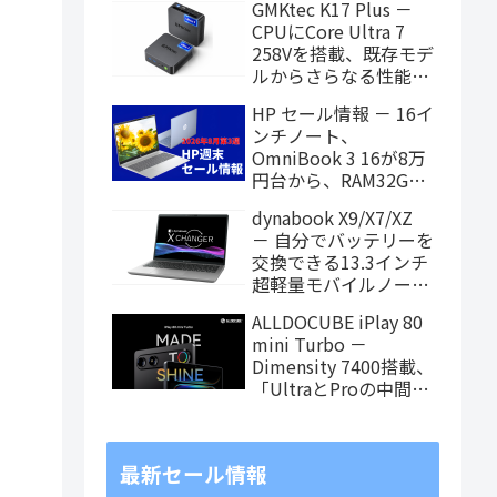
GMKtec K17 Plus －
お買い得に
CPUにCore Ultra 7
258Vを搭載、既存モデ
ルからさらなる性能ア
ップを果たしたミニPC
HP セール情報 － 16イ
ンチノート、
OmniBook 3 16が8万
円台から、RAM32GB
搭載モデルもお買い得
dynabook X9/X7/XZ
価格に！
－ 自分でバッテリーを
交換できる13.3インチ
超軽量モバイルノート
がPanther Lake搭載
ALLDOCUBE iPlay 80
に！
mini Turbo －
Dimensity 7400搭載、
「UltraとProの中間ス
ペック」の8.8インチ
タブレット、発売記念
価格は29,999円！
最新セール情報