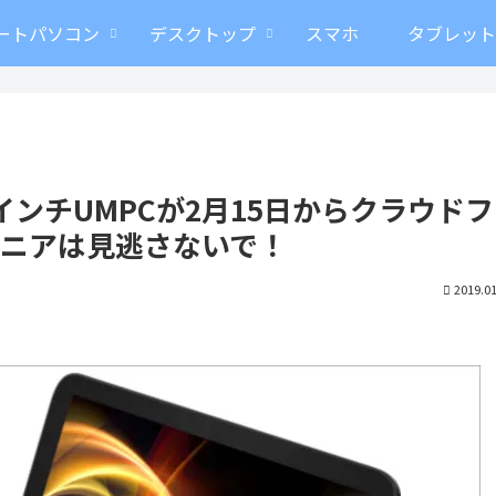
ートパソコン
デスクトップ
スマホ
タブレッ
」の6インチUMPCが2月15日からクラウド
マニアは見逃さないで！
2019.01