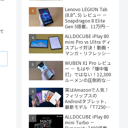
ターヘッドフォン、
4,000円台で購入でき
Lenovo LEGION Tab
ます
(8.8”､5) レビュー －
Snapdragon 8 Elite
Gen 5搭載、11万円台
って
で買えるハイエンドな
ALLDOCUBE iPlay 80
ゲーミングタブレット
mini Pro vs Ultra ディ
スプレイ対決！動画・
マンガ・リフレッシュ
レートの使用感比較
WUBEN X1 Pro レビュ
ー － もはや「懐中電
灯」ではない！12,300
ルーメンの圧倒的な輝
度を誇るモンスター級
実はAmazonで人気！
LEDライト
フィリップスの
Androidタブレット、
最新モデル「T7250」
はこんな製品
ALLDOCUBE iPlay 80
mini Turbo －
Dimensity 7400搭載、