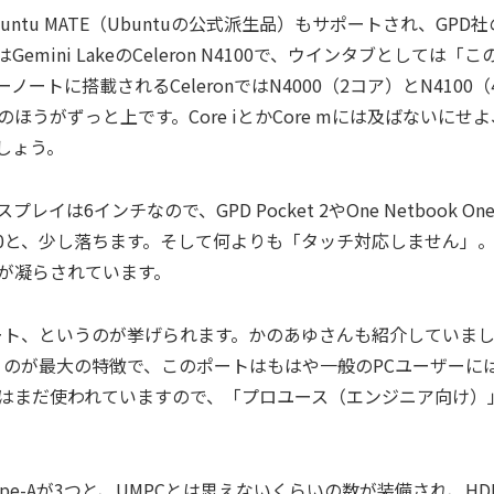
buntu MATE（Ubuntuの公式派生品）もサポートされ、GPD社
ini LakeのCeleron N4100で、ウインタブとしては「こ
トに搭載されるCeleronではN4000（2コア）とN4100（
ほうがずっと上です。Core iとかCore mには及ばないにせよ
しょう。
プレイは6インチなので、GPD Pocket 2やOne Netbook On
× 720と、少し落ちます。そして何よりも「タッチ対応しません」
が凝らされています。
出力ポート、というのが挙げられます。かのあゆさんも紹介していま
いうのが最大の特徴で、このポートはもはや一般のPCユーザーに
はまだ使われていますので、「プロユース（エンジニア向け）
ype-Aが3つと、UMPCとは思えないくらいの数が装備され、HD