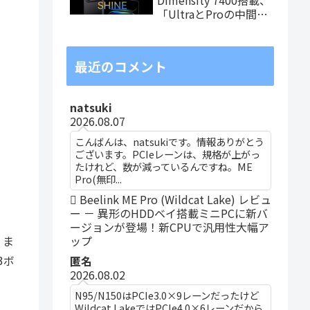
「UltraとProの中間ス
ペック」の8.8インチ
タブレット、発売記念
価格は29,999円！
最近のコメント
natsuki
2026.08.07
こんばんは、natsukiです。情報ありがとう
ございます。PCIeレーンは、規格が上がっ
たけれど、数が減っているんですね。ME
Pro(無印...
Beelink ME Pro (Wildcat Lake) レビュ
ー － 異形のHDDベイ搭載ミニPCに新バ
ージョンが登場！新CPUで汎用性大幅ア
ップ
。ま
3ボ
匿名
2026.08.02
N95/N150はPCIe3.0×9レーンだったけど
Wildcat LakeではPCIe4.0×6レーンだから