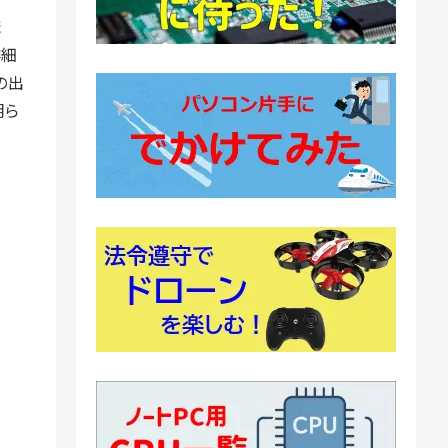
ま
詳細
の出
明ら