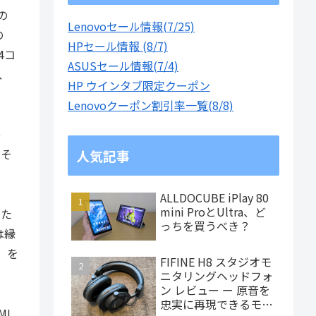
の
Lenovoセール情報(7/25)
の
HPセール情報 (8/7)
4コ
ASUSセール情報(7/4)
、
HP ウインタブ限定クーポン
Lenovoクーポン割引率一覧(8/8)
e
。そ
人気記事
ALLDOCUBE iPlay 80
mini ProとUltra、ど
した
っちを買うべき？
は縁
」を
FIFINE H8 スタジオモ
ニタリングヘッドフォ
ン レビュー ー 原音を
忠実に再現できるモニ
MI