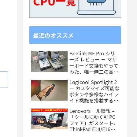
最近のオススメ
Beelink ME Pro シリ
ーズ レビュー － マザ
ーボード交換もやって
みた、唯一無二の高度
なカスタマイズ性を検
Logicool Spotlight 2
証！
－ カスタマイズ可能な
ボタンや多様なハイラ
イト機能を搭載するワ
イヤレスプレゼンター
Lenovoセール情報 –
「クールに動くAI PC
フェア」がスタート、
ThinkPad E14/E16や
IdeaPad注目モデルが