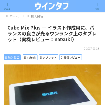
記事内に広告が含まれています。
メニュー
検索
ホーム
輸入製品
Cube Mix Plus ― イラスト作成用に、バ
ランスの良さが光るワンランク上のタブレ
ット（実機レビュー：natsuki）
2017.01.19
輸入製品
natsuki
タブレット
実機レビュー