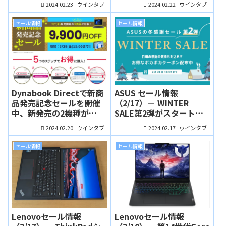
2024.02.23
2024.02.22
ウインタブ
ウインタブ
ELディスプレイ搭載の2
買い得に！
in 1 PC、Yoga 7 Gen 8も
セール情報
セール情報
11万円台から！
Dynabook Directで新商
ASUS セール情報
品発売記念セールを開催
（2/17）－ WINTER
中、新発売の2機種が
SALE第2弾がスタート！
9,900円オフ！
狙い目は有機ELディスプ
2024.02.20
2024.02.17
ウインタブ
ウインタブ
レイ搭載ノート、高品質
なZenbookシリーズも格
セール情報
セール情報
安！
Lenovoセール情報
Lenovoセール情報