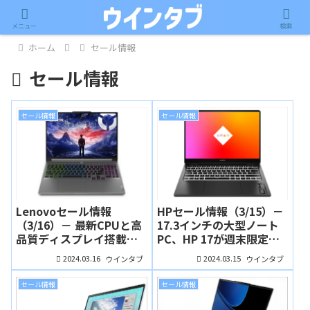
メニュー
検索
ホーム
セール情報
セール情報
セール情報
セール情報
Lenovoセール情報
HPセール情報（3/15）－
（3/16）－ 最新CPUと高
17.3インチの大型ノート
品質ディスプレイ搭載の
PC、HP 17が週末限定セ
IdeaPad Slim 5i Gen 9が
ールに！定番スタンダー
2024.03.16
2024.03.15
ウインタブ
ウインタブ
7万円台から、ThinkPad
ドノート、Pavilion 15も
シリーズはアップグレー
安い！
セール情報
セール情報
ドキャンペーン利用でお
買い得に！