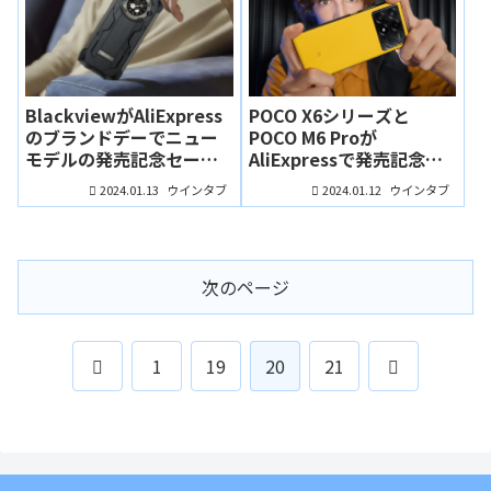
BlackviewがAliExpress
POCO X6シリーズと
のブランドデーでニュー
POCO M6 Proが
モデルの発売記念セール
AliExpressで発売記念セ
を開催！スマホは3機種が
ール中！Xiaomi
2024.01.13
2024.01.12
ウインタブ
ウインタブ
セール対象です
HyperOS搭載で
Antutu146万点のPOCO
X6 Proが3万円台から！
次のページ
前
次
1
19
20
21
へ
へ