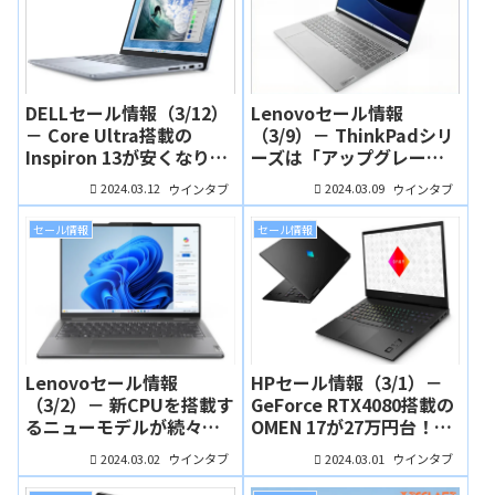
DELLセール情報（3/12）
Lenovoセール情報
－ Core Ultra搭載の
（3/9）－ ThinkPadシリ
Inspiron 13が安くなりま
ーズは「アップグレード
した。Inspiron 14は
キャンペーン対象モデ
2024.03.12
2024.03.09
ウインタブ
ウインタブ
Ryzen
ル」が狙い目、IdeaPad
5/RAM16GB/SSD512GB
シリーズのニューモデル
セール情報
セール情報
で6万円台！
も魅力！
Lenovoセール情報
HPセール情報（3/1）－
（3/2）－ 新CPUを搭載す
GeForce RTX4080搭載の
るニューモデルが続々！
OMEN 17が27万円台！新
人気のYoga 7i/Yoga 7も
生活応援フェアもスター
2024.03.02
2024.03.01
ウインタブ
ウインタブ
新しくなりました！
トしました