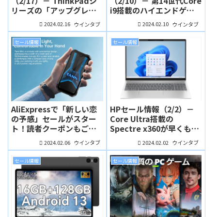
（2/17）－ ThinkPadシ
（2/10）－ 第14世代Core
リーズの「アップグレー
i9搭載のハイエンドゲー
ドキャンペーン」を活用
ミングノート、Legion
2024.02.16
2024.02.10
ウインタブ
ウインタブ
しよう！X13 Gen 4 AMD
Pro 7iがカスタマイズに対
はがっつりカスタマイズ
応！
セール情報
セール情報
しても16万円台！
AliExpressで「新しい恋
HPセール情報（2/2）－
の予感」セールがスター
Core Ultra搭載の
ト！読者クーポンもご用
Spectre x360が早くもセ
意。今回はコンパクト・
ール価格に！GeForce搭
2024.02.06
2024.02.02
ウインタブ
ウインタブ
タフネススマホのセール
載のPavilion Plus 16は読
品をご紹介
者クーポンでさらにお買
セール情報
セール情報
い得に！