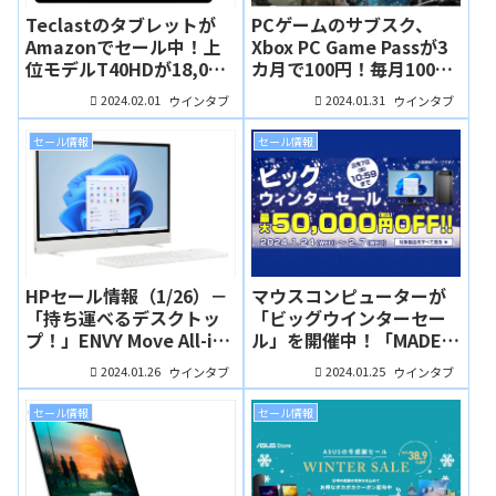
Teclastのタブレットが
PCゲームのサブスク、
Amazonでセール中！上
Xbox PC Game Passが3
位モデルT40HDが18,000
カ月で100円！毎月100円
円、Android 14搭載の
じゃなくて、3カ月合計で
2024.02.01
2024.01.31
ウインタブ
ウインタブ
P85Tは１万円切りで購入
100円です。お試しを！
できます
セール情報
セール情報
HPセール情報（1/26）－
マウスコンピューターが
「持ち運べるデスクトッ
「ビッグウインターセー
プ！」ENVY Move All-in-
ル」を開催中！「MADE
One 24が読者クーポンで
IN JAPAN」のBTOパソコ
2024.01.26
2024.01.25
ウインタブ
ウインタブ
お買い得に！
ンがお買い得！
セール情報
セール情報