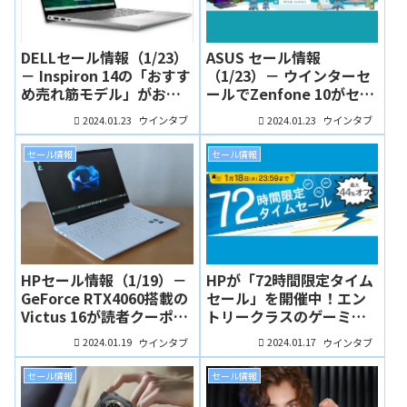
DELLセール情報（1/23）
ASUS セール情報
－ Inspiron 14の「おすす
（1/23）－ ウインターセ
め売れ筋モデル」がお買
ールでZenfone 10がセー
い得！ゲーミングノート
ル価格に！有機ELディス
2024.01.23
2024.01.23
ウインタブ
ウインタブ
のDELL G15は11万円台か
プレイ搭載のスタンダー
ら！
ドノートが7万円台！
セール情報
セール情報
HPセール情報（1/19）－
HPが「72時間限定タイム
GeForce RTX4060搭載の
セール」を開催中！エン
Victus 16が読者クーポン
トリークラスのゲーミン
利用で14万円切り！
グノートが10万円を切る
2024.01.19
2024.01.17
ウインタブ
ウインタブ
価格で購入できます
セール情報
セール情報