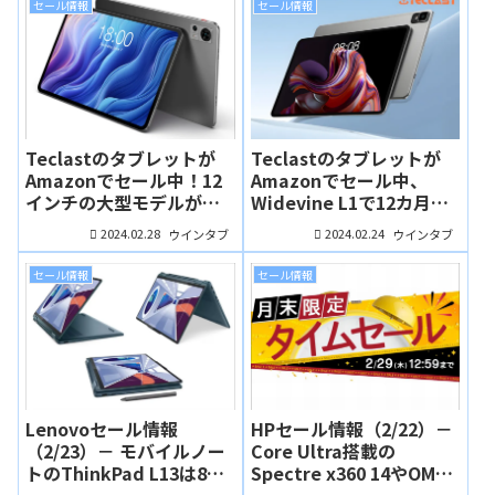
セール情報
セール情報
Teclastのタブレットが
Teclastのタブレットが
Amazonでセール中！12
Amazonでセール中、
インチの大型モデルが
Widevine L1で12カ月保
27,818円、Android 14搭
証もついて13,900円！
2024.02.28
2024.02.24
ウインタブ
ウインタブ
載のエントリーモデルは
12,664円！
セール情報
セール情報
Lenovoセール情報
HPセール情報（2/22）－
（2/23）－ モバイルノー
Core Ultra搭載の
トのThinkPad L13は8万
Spectre x360 14やOMEN
円台から買えます！有機
Transcend 14が早くもお