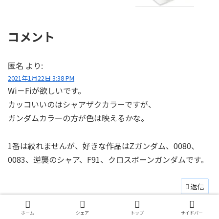
コメント
匿名
より:
2021年1月22日 3:38 PM
Wi－Fiが欲しいです。
カッコいいのはシャアザクカラーですが、
ガンダムカラーの方が色は映えるかな。
1番は絞れませんが、好きな作品はΖガンダム、0080、
0083、逆襲のシャア、F91、クロスボーンガンダムです。
返信
ゆないと
より:
ホーム
シェア
トップ
サイドバー