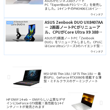
ASUSがビジネス向けノート
PC「ExpertBook P3シリーズ」を発売し
ました。14インチのPM3406と16インチ
のPM3606があり、いずれもRyzen AI 7
ウインタブ
350を搭載するCopilot+ PCです。派手な
ギミックはありませんが、MIL規格準拠の
ASUS Zenbook DUO UX8407AA
ASUS
アルミ筐体と豊富なポートを備え、価格
－ 2画面ノートPCがリニューア
も手頃です。
ル、CPUがCore Ultra X9 388H
に、筐体も一新されました
ASUSが2画面ノートPC「Zenbook
DUO」をリニューアルしました。CPUに
はCore Ultraシリーズ3のハイエンド型番
「Core Ultra X9 388H」を搭載し、ディス
ウインタブ
プレイや筐体品質も向上しました。
MSI GF65 Thin 10U / GF75 Thin 10U － 最
新GPU、GeForce RTX3060を搭載する薄
型・ミドルクラスのゲーミングノート
HP ENVY 14-eb － ENVYらしい上質なデザ
インにGeForce GTX搭載！高性能な14イ
ンチノートが発売されます