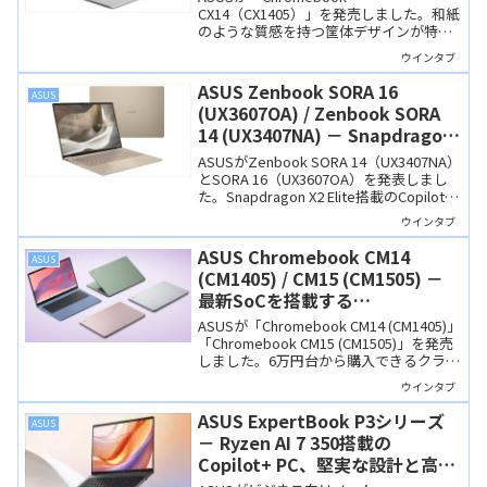
CX14（CX1405）」を発売しました。和紙
のような質感を持つ筐体デザインが特徴
で、システムスペックはミニマム。ブラ
ウインタブ
ウザーでの軽作業向けですね。
ASUS Zenbook SORA 16
ASUS
(UX3607OA) / Zenbook SORA
14 (UX3407NA) － Snapdragon
X2 Elite搭載、16インチモデルで
ASUSがZenbook SORA 14（UX3407NA）
も1.2kgの超軽量Copilot+ PC
とSORA 16（UX3607OA）を発表しまし
た。Snapdragon X2 Elite搭載のCopilot+
PCで、NPU性能は最大80TOPSに達しま
ウインタブ
す。SORA 14は990g、SORA 16は1.2kgの
軽量設計。有機ELディスプレイやセラル
ASUS Chromebook CM14
ASUS
ミナム筐体を採用し、3月下旬発売予定で
(CM1405) / CM15 (CM1505) －
す。
最新SoCを搭載する
Chromebook、6万円台から購入
ASUSが「Chromebook CM14 (CM1405)」
できます
「Chromebook CM15 (CM1505)」を発売
しました。6万円台から購入できるクラム
シェルノートタイプの製品で、SoCに最
ウインタブ
新型番の Kompanio 540を搭載し、カラ
フルで「和紙っぽい」質感の筐体が特徴
ASUS ExpertBook P3シリーズ
ASUS
です。
－ Ryzen AI 7 350搭載の
Copilot+ PC、堅実な設計と高コ
スパのビジネスノート