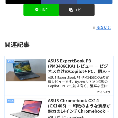
LINE
コピー
ゆないと
関連記事
ASUS ExpertBook P3
ASUS
(PM3406CKA) レビュー － ビジ
ネス向けのCopilot+ PC、個人ユ
ーザーの様々なニーズにも合いま
ASUS ExpertBook P3 (PM3406CKA)の実
す
機レビューです。Ryzen AI 7 350搭載の
Copilot+ PCで性能は高く、堅牢な筐体、
快適なキーボード、高音質なスピーカー
ウインタブ
も魅力です。ビジネス専用機とするには
もったいないくらいに素晴らしい14イン
ASUS Chromebook CX14
ASUS
チノートPCです。
(CX1405) － 和紙のような質感が
魅力の14インチChromebook。
スペックはミニマムです
ASUSが「Chromebook