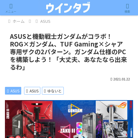
記事内に広告が含まれています。
メニュー
検索
ホーム
ASUS
ASUSと機動戦士ガンダムがコラボ！
ROG×ガンダム、TUF Gaming×シャア
専用ザクの2パターン。ガンダム仕様のPC
を構築しよう！「大丈夫、あなたなら出来
るわ」
2021.01.22
ASUS
ASUS
ゆないと