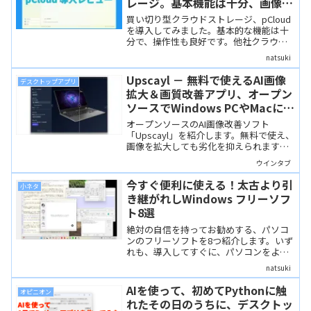
レージ。基本機能は十分、画像整
理やデータ移行も使いやすい
買い切り型クラウドストレージ、pCloud
を導入してみました。基本的な機能は十
分で、操作性も良好です。他社クラウド
ストレージからのデータバックアップが
natsuki
行いやすくなっているのは面白い点。一
方、スマホアプリにおいて、PDFやオフ
Upscayl － 無料で使えるAI画像
デスクトップアプリ
ィスワークの編集機能は貧弱という弱点
拡大＆画質改善アプリ、オープン
もあります。ただ、他アプリとの連携で
ソースでWindows PCやMacに対
実用上はカバー可能です。
応
オープンソースのAI画像改善ソフト
「Upscayl」を紹介します。無料で使え、
画像を拡大しても劣化を抑えられます。
クラウド版は有料ですが、ローカルアプ
ウインタブ
リなら処理も高速。実際にPCの画像を処
理して画質を比較しました。
今すぐ便利に使える！太古より引
小ネタ
き継がれしWindows フリーソフ
ト8選
絶対の自信を持ってお勧めする、パソコ
ンのフリーソフトを8つ紹介します。いず
れも、導入してすぐに、パソコンをより
便利に使うことができるソフトばかりで
natsuki
す。また、どれも、長きにわたって多く
の人に愛され続けてきた、「古き良き」
AIを使って、初めてPythonに触
オピニオン
ソフトです。
れたその日のうちに、デスクトッ