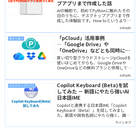
プアプリまで作成した話
AIの補助で、初めてPythonに触れたその
日のうちに、デスクトップアプリまで作
成した体験談です。How toというより
は、AIを使ってこんなこともできるとい
natsuki
う、ひとつのAI活用エピソードして読ん
でいただければと思います。
「pCloud」活用事例
オピニオン
―「Google Drive」や
「OneDrive」などとも同時に使
い分けてタスクを管理しています
買い切り型クラウドストレージpCloudを
使いはじめてからも、Google Driveや
OneDriveなどの無料プランと併用してい
ます。ベースのデータをpCloudに置き、
natsuki
各種端末との共有は容量が少ないGoogle
DriveやOneDriveなどの無料プランを使
Copilot Keyboard (Beta)を試
デスクトップアプリ
うことで、データの仕分けやタスク管理
してみた － 新語にやたら強いAI
を行っています。１つの活用事例とし
日本語IME
て、参考になればと思います。
Copilotと連携する日本語IME「Copilot
Keyboard（Beta）」を試してみまし
た。新語や固有名詞にやたら強く、調べ
ものがはかどりそうです。ただ、UIには
ウインタブ
ベータ版らしい粗さも少々感じられまし
た。