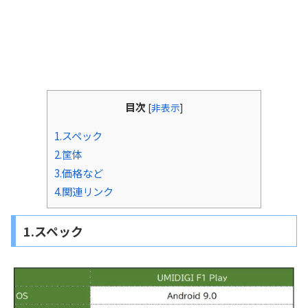
目次
[
非表示
]
1.スペック
2.筐体
3.価格など
4.関連リンク
1.スペック