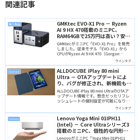
関連記事
GMKtec EVO-X1 Pro － Ryzen
輸入製品
AI 9 HX 470搭載のミニPC、
RAM64GBで25万円は高い？安
い？
GMKtecがミニPC「EVO-X1 Pro」を発売
しました。従来モデル「EVO-X1」から
CPUがRyzen AI 9 HX 470（Gorgon
Point）に変更され、RAM64GB＆1TB SSD
ウインタブ
で約25万円。昨今の価格上昇の中でこの
スペックと価格は「買い」と言えるかも
ALLDOCUBE iPlay 80 mini
Android
しれませんね。
Ultra － OTAアップデートによ
り、バグが修正され、新機能も追
加
ALLDOCUBE iPlay 80 mini UltraのOTAア
ップデート情報です。懸念だったリフレ
ッシュレートの個別設定が可能になり、
いくつかのバグも修正されたとのこと。
ウインタブ
Android 17へのアップグレードも確定し
ています。
Lenovo Yoga Mini 01IPH11
Lenovo
(Intel) － Core Ultraシリーズ3
搭載のミニPC、個性的な円形筐
体も魅力
LenovoがミニPC「Yoga Mini 01IPH11