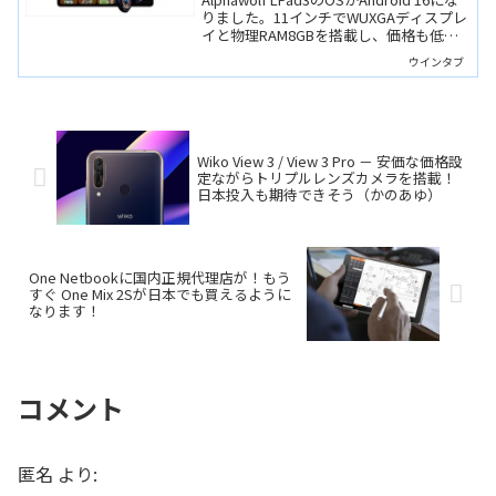
Android 16になりました
りました。11インチでWUXGAディスプレ
イと物理RAM8GBを搭載し、価格も低く
抑えられた高コスパなタブレットです。
ウインタブ
WidevineもL1。
Wiko View 3 / View 3 Pro － 安価な価格設
定ながらトリプルレンズカメラを搭載！
日本投入も期待できそう（かのあゆ）
One Netbookに国内正規代理店が！もう
すぐ One Mix 2Sが日本でも買えるように
なります！
コメント
匿名
より: