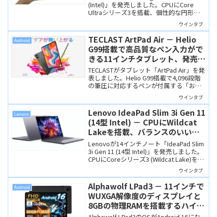
(Intel)」を発売しました。CPUにCore
Ultraシリーズ3を搭載、個性的な円形筐
体はタッチ操作にも対応するなど、先進
ウインタブ
機能も搭載しています。
TECLAST ArtPad Air － Helio
Android
G99搭載で高品質なペン入力がで
きる11インチタブレット、発売記
念セールで21,900円！
TECLASTがタブレット「ArtPad Air」を発
表しました。Helio G99搭載で4,096段階
の筆圧に対応するペンが付属する「お書
かきタブレット」です。10月20日から発
ウインタブ
売記念セールで21,900円！
Lenovo IdeaPad Slim 3i Gen 11
Lenovo
(14型 Intel) － CPUにWildcat
Lakeを搭載、バランスのいいス
ペックの14インチノート
Lenovoが14インチノート「IdeaPad Slim
3i Gen 11 (14型 Intel)」を発売しました。
CPUにCoreシリーズ3 (Wildcat Lake)を搭
載し、RAM/SSD/ディスプレイの仕様も
ウインタブ
バランスがいいモバイルノートです。
Alphawolf LPad3 － 11インチで
Android
WUXGA解像度のディスプレイと
8GBの物理RAMを搭載するハイコ
スパなタブレットのOSが
Alphawolf LPad3のOSがAndroid 16にな