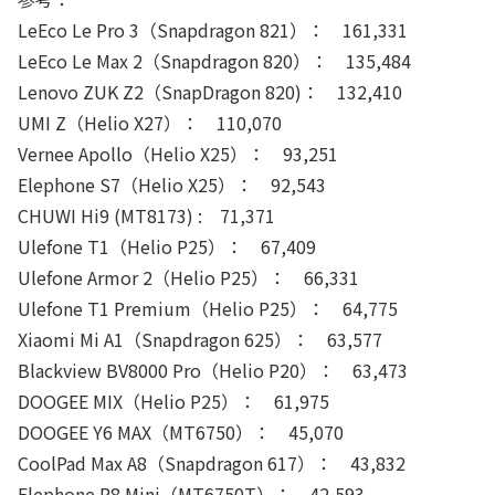
LeEco Le Pro 3（Snapdragon 821）： 161,331
LeEco Le Max 2（Snapdragon 820）： 135,484
Lenovo ZUK Z2（SnapDragon 820)： 132,410
UMI Z（Helio X27）： 110,070
Vernee Apollo（Helio X25）： 93,251
Elephone S7（Helio X25）： 92,543
CHUWI Hi9 (MT8173) : 71,371
Ulefone T1（Helio P25）： 67,409
Ulefone Armor 2（Helio P25）： 66,331
Ulefone T1 Premium（Helio P25）： 64,775
Xiaomi Mi A1（Snapdragon 625）： 63,577
Blackview BV8000 Pro（Helio P20）： 63,473
DOOGEE MIX（Helio P25）： 61,975
DOOGEE Y6 MAX（MT6750）： 45,070
CoolPad Max A8（Snapdragon 617）： 43,832
Elephone P8 Mini（MT6750T）： 42,593