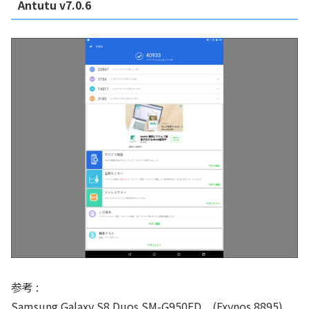
Antutu v7.0.6
参考 :
Samsung Galaxy S8 Duos SM-G950FD (Exynos 8895)