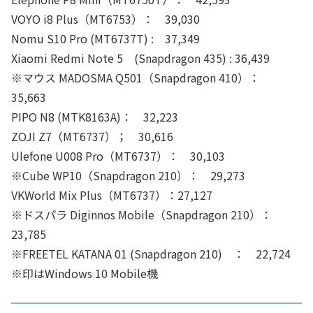
VOYO i8 Plus（MT6753）： 39,030
Nomu S10 Pro (MT6737T) : 37,349
Xiaomi Redmi Note 5 (Snapdragon 435) : 36,439
※マウス MADOSMA Q501（Snapdragon 410）：
35,663
PIPO N8 (MTK8163A)： 32,223
ZOJI Z7（MT6737）； 30,616
Ulefone U008 Pro（MT6737）： 30,103
※Cube WP10（Snapdragon 210）： 29,273
VKWorld Mix Plus（MT6737）：27,127
※ドスパラ Diginnos Mobile（Snapdragon 210）：
23,785
※FREETEL KATANA 01 (Snapdragon 210) ： 22,724
※印はWindows 10 Mobile機