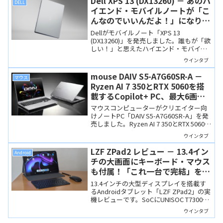
Dell XPS 13 (DX13260) － あのハ
DELL
イエンド・モバイルノートが「こ
んなのでいいんだよ！」になりま
した
Dellがモバイルノート「XPS 13
(DX13260)」を発売しました。誰もが「欲
しい！」と思えたハイエンド・モバイル
ノートが「こんなのでいいんだよ！」と
ウインタブ
いう、身近な価格で購入できる製品にな
りました。重さわずか1 kgと軽快な印象
mouse DAIV S5-A7G60SR-A －
マウス
もあり、「やっぱり欲しい！」モバイル
Ryzen AI 7 350とRTX 5060を搭
ノートです。
載するCopilot+ PC、最大6画面
出力も可能です
マウスコンピューターがクリエイター向
けノートPC「DAIV S5-A7G60SR-A」を発
売しました。Ryzen AI 7 350とRTX 5060
Laptop GPUを搭載するCopilot+ PCで、
ウインタブ
最大6画面出力やSD Express対応など、
ノートPCとしては素晴らしい拡張性を備
LZF ZPad2 レビュー － 13.4イン
Android
えています。
チの大画面にキーボード・マウス
も付属！「これ一台で完結」を目
指した大型Androidタブレット
13.4インチの大型ディスプレイを搭載す
るAndroidタブレット「LZF ZPad2」の実
機レビューです。SoCにUNISOC T7300を
搭載しAntutuスコアは約60万点。専用ケ
ウインタブ
ース、キーボード、マウス、ペンがすべ