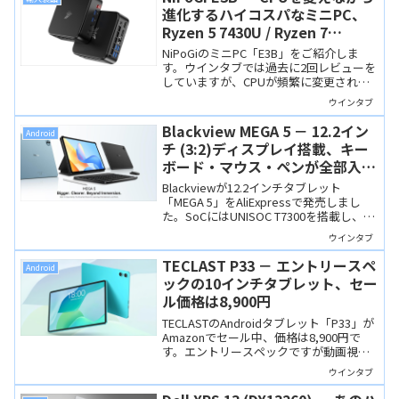
進化するハイコスパなミニPC、
Ryzen 5 7430U / Ryzen 7
7735HSなどを搭載
NiPoGiのミニPC「E3B」をご紹介しま
す。ウインタブでは過去に2回レビューを
していますが、CPUが頻繁に変更されて
おり、性能とコスパを高水準で維持して
ウインタブ
います。Ryzen 7000番台搭載モデルが5
万円前後で購入できますよ！
Blackview MEGA 5 － 12.2イン
Android
チ (3:2)ディスプレイ搭載、キー
ボード・マウス・ペンが全部入り
の上位モデル
Blackviewが12.2インチタブレット
「MEGA 5」をAliExpressで発売しまし
た。SoCにはUNISOC T7300を搭載し、キ
ーボードやマウス、タブレットケース、
ウインタブ
ペンが付属します。比較対象は
ALLDOCUBE iPlay 70 Pad Proあたりでし
TECLAST P33 － エントリースペ
Android
ょうか。
ックの10インチタブレット、セー
ル価格は8,900円
TECLASTのAndroidタブレット「P33」が
Amazonでセール中、価格は8,900円で
す。エントリースペックですが動画視聴
や情報収集用途なら実用的と思われます
ウインタブ
し、この価格なら納得ですね。