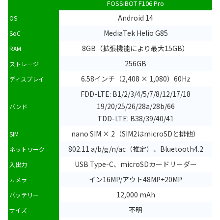
FOSSiBOT F106 Pro
Android 14
OS
MediaTek Helio G85
SoC
8GB（拡張機能により最大15GB）
RAM
256GB
ストレージ
6.58インチ（2,408 × 1,080）60Hz
ディスプレイ
FDD-LTE: B1/2/3/4/5/7/8/12/17/18
19/20/25/26/28a/28b/66
バンド
TDD-LTE: B38/39/40/41
nano SIM × 2（SIM2はmicroSDと排他）
SIM
802.11 a/b/g/n/ac（推定）、Bluetooth4.2
ネットワーク
USB Type-C、microSDカードリーダー
入出力
イン16MP/アウト48MP+20MP
カメラ
12,000 mAh
バッテリー
不明
サイズ