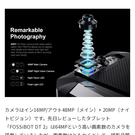
カメラはイン16MP/アウト48MP（メイン）+ 20MP（ナイ
トビジョン）です。先日レビューしたタブレット
「FOSSiBOT DT 2」は64MPという高い画素数のカメラを
搭載していましたが、画素数はともかくとして、撮影品質