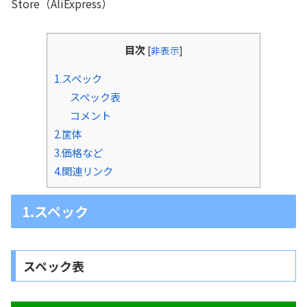
Store（AliExpress）
目次
[
非表示
]
1.スペック
スペック表
コメント
2.筐体
3.価格など
4.関連リンク
1.スペック
スペック表