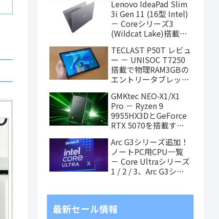
Lenovo IdeaPad Slim
ィング中
3i Gen 11 (16型 Intel)
－ Coreシリーズ3
(Wildcat Lake)搭載の
16インチスタンダード
TECLAST P50T レビュ
ノート
ー － UNISOC T7250
搭載で物理RAM3GBの
エントリータブレッ
ト、価格重視で選ぶな
GMKtec NEO-X1/X1
らアリ
Pro － Ryzen 9
9955HX3DとGeForce
RTX 5070を搭載する
「MoDT (Mobile on
Arc G3シリーズ追加！
Desktop)」PCが近日
ノートPC用CPU一覧
発売
－ Core Ultraシリーズ
1 / 2 / 3、Arc G3シリ
ーズ（8月3日更新）
最新セール情報