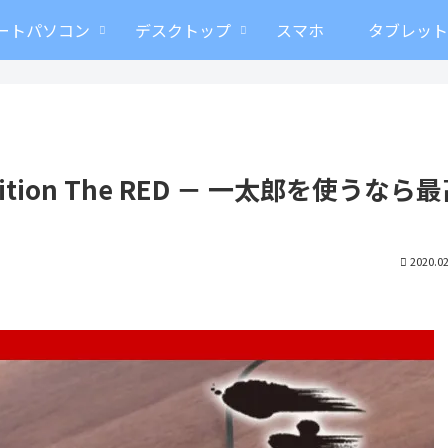
ートパソコン
デスクトップ
スマホ
タブレッ
dition The RED － 一太郎を使うなら
2020.02