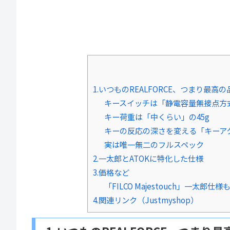
1.いつものREALFORCE、つまり最高の
キースイッチは「静電容量無接点方
キー荷重は「中くらい」の45g
キーの反応の深さを変える「キーア
実は唯一無二のフルスペック
2.一太郎とATOKに特化した仕様
3.価格など
「FILCO Majestouch」一太郎仕
4.関連リンク（Justmyshop）