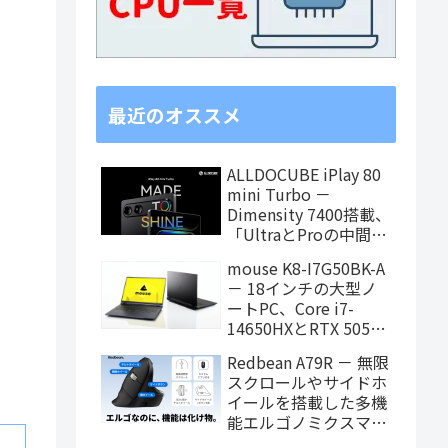
最近のオススメ
ALLDOCUBE iPlay 80
mini Turbo －
Dimensity 7400搭載、
「UltraとProの中間ス
ペック」の8.8インチ
mouse K8-I7G50BK-A
タブレット、発売記念
－ 18インチの大型ノ
価格は29,999円！
ートPC、Core i7-
14650HXとRTX 5050
を搭載し、仕事もクリ
Redbean A79R － 無限
エイティブも快適にこ
スクロールやサイドホ
なせます
イールを搭載した多機
能エルゴノミクスマウ
スがクラウドファンデ