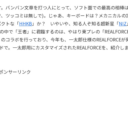
iです。バンバン文章を打つ人にとって、ソフト面での最高の相棒
で、ツッコミは無しで)。じゃあ、キーボードは？メカニカルの
パクトな「
HHKB
」か？ いやいや、知る人ぞ知る超新星「
NIZ
中で「王者」に君臨するのは、やはり東プレの「REALFORC
とのコラボを行っており、今年も、一太郎仕様のREALFORCEが
で。一太郎用にカスタマイズされたREALFORCEを、紹介し
ポンサーリンク