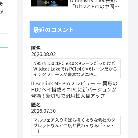
も
「UltraとProの中間ス
が
ペック」の8.8インチ
タブレット、発売記念
価格は29,999円！
最近のコメント
匿名
2026.08.02
N95/N150はPCIe3.0×9レーンだったけど
Wildcat LakeではPCIe4.0×6レーンだから
インタフェースが豊富なミニPC...
Beelink ME Pro 2 レビュー － 異形の
HDDベイ搭載ミニPCに新バージョンが
登場！新CPUで汎用性大幅アップ
匿名
2026.07.30
マルウェア入りをばら撒くような会社のタ
ブレットなんか二度と買わんなぁ(´・ω・
｀)