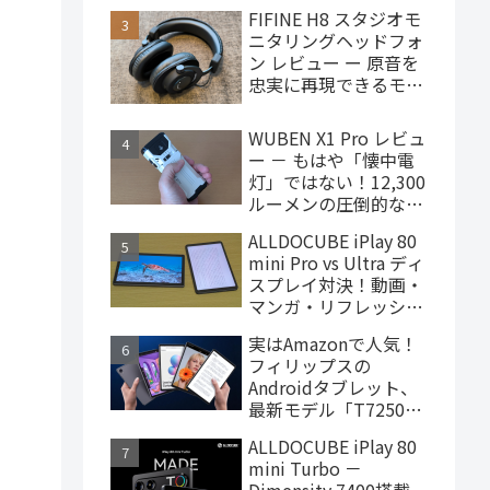
で買えるハイエンドな
FIFINE H8 スタジオモ
ゲーミングタブレット
ニタリングヘッドフォ
ン レビュー ー 原音を
忠実に再現できるモニ
ターヘッドフォン、
4,000円台で購入でき
WUBEN X1 Pro レビュ
ます
ー － もはや「懐中電
灯」ではない！12,300
ルーメンの圧倒的な輝
度を誇るモンスター級
ALLDOCUBE iPlay 80
LEDライト
mini Pro vs Ultra ディ
スプレイ対決！動画・
マンガ・リフレッシュ
レートの使用感比較
実はAmazonで人気！
フィリップスの
Androidタブレット、
最新モデル「T7250」
はこんな製品
ALLDOCUBE iPlay 80
mini Turbo －
Dimensity 7400搭載、