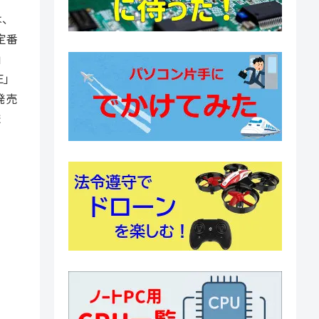
は、
定番
」
E」
発売
ま