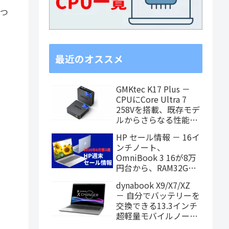
につ
最近のオススメ
GMKtec K17 Plus －
CPUにCore Ultra 7
258Vを搭載、既存モデ
ルからさらなる性能ア
ップを果たしたミニPC
HP セール情報 － 16イ
ンチノート、
OmniBook 3 16が8万
円台から、RAM32GB
搭載モデルもお買い得
dynabook X9/X7/XZ
価格に！
－ 自分でバッテリーを
交換できる13.3インチ
超軽量モバイルノート
がPanther Lake搭載