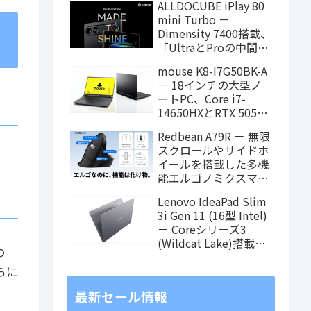
ALLDOCUBE iPlay 80
に！
mini Turbo －
Dimensity 7400搭載、
「UltraとProの中間ス
ペック」の8.8インチ
mouse K8-I7G50BK-A
タブレット、発売記念
－ 18インチの大型ノ
価格は29,999円！
ートPC、Core i7-
14650HXとRTX 5050
を搭載し、仕事もクリ
Redbean A79R － 無限
エイティブも快適にこ
スクロールやサイドホ
なせます
イールを搭載した多機
能エルゴノミクスマウ
スがクラウドファンデ
Lenovo IdeaPad Slim
ィング中
3i Gen 11 (16型 Intel)
－ Coreシリーズ3
(Wildcat Lake)搭載の
の
16インチスタンダード
ノート
らに
最新セール情報