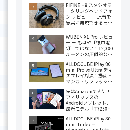
で買えるハイエンドな
FIFINE H8 スタジオモ
15-28
Radeon 680M
—
ゲーミングタブレット
ニタリングヘッドフォ
ン レビュー ー 原音を
—
Radeon 680M
—
忠実に再現できるモニ
ターヘッドフォン、
—
Radeon 680M
—
4,000円台で購入でき
WUBEN X1 Pro レビュ
ます
ー － もはや「懐中電
—
15-28
Radeon 680M
灯」ではない！12,300
ルーメンの圧倒的な輝
—
Radeon 680M
—
度を誇るモンスター級
ALLDOCUBE iPlay 80
LEDライト
mini Pro vs Ultra ディ
—
Radeon 680M
—
スプレイ対決！動画・
マンガ・リフレッシュ
15-28
Radeon 680M
—
レートの使用感比較
実はAmazonで人気！
—
Radeon 660M
—
フィリップスの
Androidタブレット、
—
Radeon 660M
—
最新モデル「T7250」
はこんな製品
ALLDOCUBE iPlay 80
15-28
Radeon 660M
—
mini Turbo －
Dimensity 7400搭載、