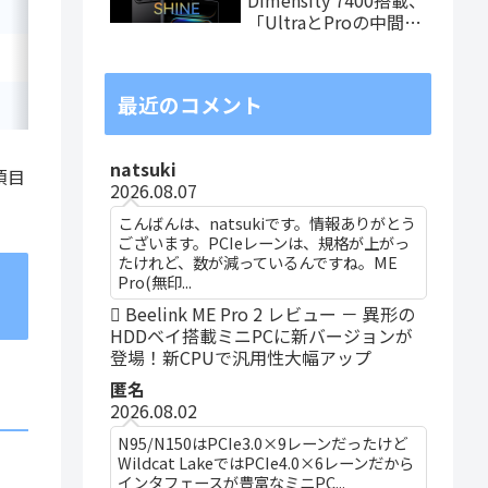
—
Radeon 660M
—
「UltraとProの中間ス
ペック」の8.8インチ
—
Radeon 660M
—
タブレット、発売記念
価格は29,999円！
最近のコメント
15-28
Radeon 660M
—
natsuki
項目
2026.08.07
こんばんは、natsukiです。情報ありがとう
ございます。PCIeレーンは、規格が上がっ
たけれど、数が減っているんですね。ME
Pro(無印...
Beelink ME Pro 2 レビュー － 異形の
HDDベイ搭載ミニPCに新バージョンが
登場！新CPUで汎用性大幅アップ
匿名
2026.08.02
N95/N150はPCIe3.0×9レーンだったけど
Wildcat LakeではPCIe4.0×6レーンだから
インタフェースが豊富なミニPC...