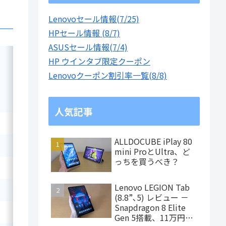
Lenovoセール情報(7/25)
HPセール情報 (8/7)
ASUSセール情報(7/4)
HP ウインタブ限定クーポン
cTDP(W)
GPU
NPU
Lenovoクーポン割引率一覧(8/8)
—
Radeon 680M
—
人気記事
—
Radeon 680M
—
ALLDOCUBE iPlay 80
—
Radeon 680M
—
mini ProとUltra、ど
っちを買うべき？
—
Radeon 680M
—
Lenovo LEGION Tab
—
Radeon 680M
—
(8.8”､5) レビュー －
Snapdragon 8 Elite
—
Radeon 680M
—
Gen 5搭載、11万円台