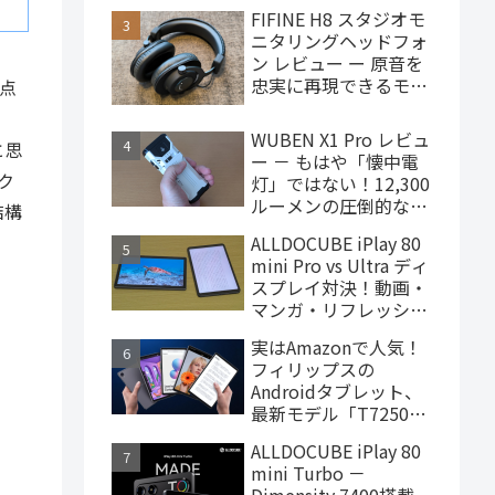
で買えるハイエンドな
FIFINE H8 スタジオモ
ゲーミングタブレット
ニタリングヘッドフォ
ン レビュー ー 原音を
忠実に再現できるモニ
違点
ターヘッドフォン、
4,000円台で購入でき
WUBEN X1 Pro レビュ
と思
ます
ー － もはや「懐中電
ク
灯」ではない！12,300
ルーメンの圧倒的な輝
結構
度を誇るモンスター級
ALLDOCUBE iPlay 80
LEDライト
mini Pro vs Ultra ディ
スプレイ対決！動画・
マンガ・リフレッシュ
レートの使用感比較
実はAmazonで人気！
フィリップスの
Androidタブレット、
最新モデル「T7250」
はこんな製品
ALLDOCUBE iPlay 80
mini Turbo －
Dimensity 7400搭載、