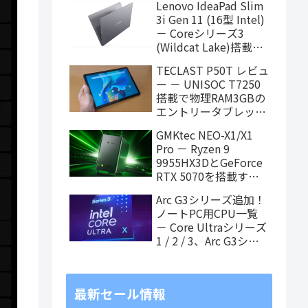
Lenovo IdeaPad Slim
ィング中
3i Gen 11 (16型 Intel)
－ Coreシリーズ3
(Wildcat Lake)搭載の
16インチスタンダード
TECLAST P50T レビュ
ノート
ー － UNISOC T7250
搭載で物理RAM3GBの
エントリータブレッ
ト、価格重視で選ぶな
GMKtec NEO-X1/X1
らアリ
Pro － Ryzen 9
9955HX3DとGeForce
RTX 5070を搭載する
「MoDT (Mobile on
Arc G3シリーズ追加！
Desktop)」PCが近日
ノートPC用CPU一覧
発売
－ Core Ultraシリーズ
1 / 2 / 3、Arc G3シリ
ーズ（8月3日更新）
最新セール情報