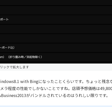
リックで拡大します
ows8.1 with Bingになったことくらいです。ちょっと残念
カメラ程度の性能でしかないことですね。店頭予想価格は49,80
&Business2013がバンドルされているのはうれしい限りです。