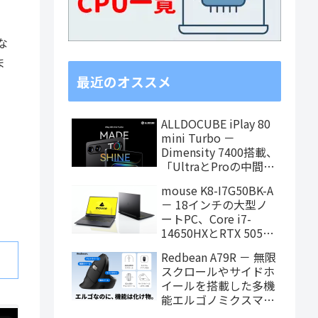
な
ま
最近のオススメ
ALLDOCUBE iPlay 80
mini Turbo －
Dimensity 7400搭載、
「UltraとProの中間ス
ペック」の8.8インチ
mouse K8-I7G50BK-A
タブレット、発売記念
－ 18インチの大型ノ
価格は29,999円！
ートPC、Core i7-
14650HXとRTX 5050
を搭載し、仕事もクリ
Redbean A79R － 無限
エイティブも快適にこ
スクロールやサイドホ
なせます
イールを搭載した多機
能エルゴノミクスマウ
スがクラウドファンデ