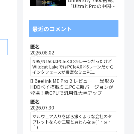
「UltraとProの中間ス
ペック」の8.8インチ
タブレット、発売記念
価格は29,999円！
最近のコメント
匿名
2026.08.02
N95/N150はPCIe3.0×9レーンだったけど
Wildcat LakeではPCIe4.0×6レーンだから
インタフェースが豊富なミニPC...
Beelink ME Pro 2 レビュー － 異形の
HDDベイ搭載ミニPCに新バージョンが
登場！新CPUで汎用性大幅アップ
匿名
2026.07.30
マルウェア入りをばら撒くような会社のタ
ブレットなんか二度と買わんなぁ(´・ω・
｀)