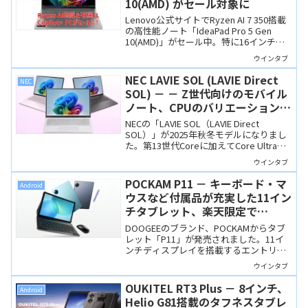
10(AMD) がセール対象に
Lenovo公式サイトでRyzen AI 7 350搭載
の高性能ノート「IdeaPad Pro 5 Gen
10(AMD)」がセール中。特に16インチモ
デルは非常にお買い得です。
ウインタブ
NEC LAVIE SOL (LAVIE Direct
NEC
SOL) － － Z世代向けのモバイル
ノート、CPUのバリエーションが
増え、Copilot+ PCに！
NECの「LAVIE SOL（LAVIE Direct
SOL）」が2025年秋冬モデルになりまし
た。第13世代Coreに加えてCore Ultraシ
リーズ2 (Lunar Lake)も選べるようになり
ウインタブ
ました。突起のないノイズレスデザイン
も魅力。
POCKAM P11 － キーボード・マ
Android
ウスなど付属品が充実した11イン
チタブレット、楽天限定で
17,900円
DOOGEEのブランド、POCKAMからタブ
レット「P11」が発売されました。11イ
ンチディスプレイを搭載するエントリー
モデルで、キーボードやマウス、ペンな
ウインタブ
ど付属品が充実しています。
OUKITEL RT3 Plus － 8インチ、
Android
Helio G81搭載のタフネスタブレ