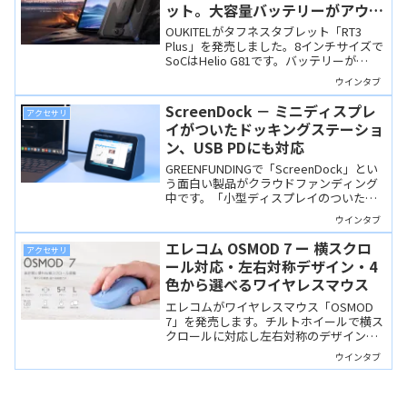
ット。大容量バッテリーがアウト
ドアで頼りになりそう
OUKITELがタフネスタブレット「RT3
Plus」を発売しました。8インチサイズで
SoCはHelio G81です。バッテリーが
11,000mAhと大きく、アウトドアで便利
ウインタブ
に使えそうです。
ScreenDock － ミニディスプレ
アクセサリ
イがついたドッキングステーショ
ン、USB PDにも対応
GREENFUNDINGで「ScreenDock」とい
う面白い製品がクラウドファンディング
中です。「小型ディスプレイのついたド
ッキングステーション」で、小さな画面
ウインタブ
に動画やSNSなどを表示して「ながら仕
事」をするのにはよさそうです。
エレコム OSMOD 7 ー 横スクロ
アクセサリ
ール対応・左右対称デザイン・4
色から選べるワイヤレスマウス
エレコムがワイヤレスマウス「OSMOD
7」を発売します。チルトホイールで横ス
クロールに対応し左右対称のデザイン、
全4色から選べます。実売3,990円と手頃
ウインタブ
な価格も魅力です。