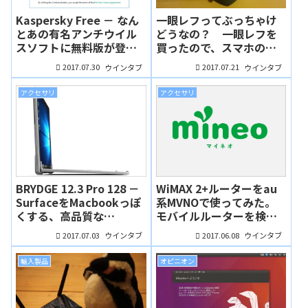
Kaspersky Free － なん
一眼レフってぶっちゃけ
とあの有名アンチウイル
どうなの？ 一眼レフを
スソフトに無料版が登
買ったので、スマホのカ
場！日本での公開は10月
メラと比較してみた（ふ
2017.07.30
2017.07.21
ウインタブ
ウインタブ
から（ふんぼ）
んぼ）
アクセサリ
アクセサリ
BRYDGE 12.3 Pro 128 －
WiMAX 2+ルーターをau
SurfaceをMacbookっぽ
系MVNOで使ってみた。
くする、高品質な
モバイルルーターを検討
Bluetoothキーボード。
している人におすすめ！
2017.07.03
2017.06.08
ウインタブ
ウインタブ
しかもSSD内蔵！（ふん
（ふんぼ）
ぼ）
輸入製品
オピニオン