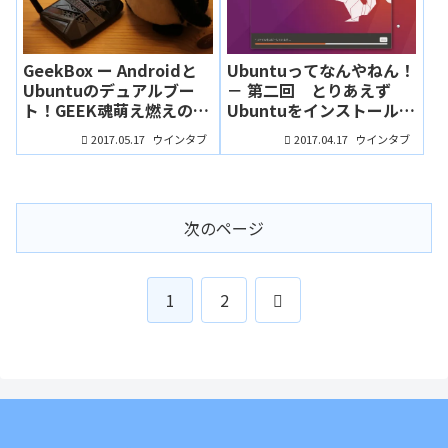
GeekBox ー Androidと
Ubuntuってなんやねん！
Ubuntuのデュアルブー
－ 第二回 とりあえず
ト！GEEK魂萌え燃えの
Ubuntuをインストールし
TVBox「ただものではな
てみた（ふんぼ）
2017.05.17
2017.04.17
ウインタブ
ウインタブ
いッ！」（実機レビュ
ー：ふんぼ）
次のページ
次
1
2
へ