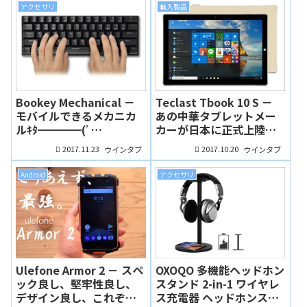
アクセサリ
輸入製品
Bookey Mechanical －
Teclast Tbook 10 S －
モバイルできるメカニカ
あの中華タブレットメー
ルｷﾀ━━━━(ﾟ
カーが日本に正式上陸！
∀ﾟ)━━━━!! しかも高
デュアルブート機を投
2017.11.23
2017.10.20
ウインタブ
ウインタブ
コスパ！なキーボード
入、相変わらず高コスパ
（ふんぼ）
だよ！（ふんぼ）
Android
アクセサリ
Ulefone Armor 2 － スペ
OXOQO 多機能ヘッドホン
ック良し、堅牢性良し、
スタンド 2-in-1 ワイヤレ
デザイン良し、これぞ
ス充電器 ヘッドホンスタ