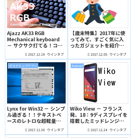
Ajazz AK33 RGB
【歳末特集】2017年に使
Mechanical keyboard
ってみて、すごく気に入
－ サクサク打てる！コン
ったガジェットを紹介し
パクトだけど実用性抜群
ます（ふんぼ編）
2017.12.19
2017.12.05
ウインタブ
ウインタブ
のメカニカルキーボー
ド！（実機レビュー：ふ
デスクトップアプリ
Android
んぼ）
Lynx for Win32 － シンプ
Wiko View － フランス
ル過ぎる！！テキストベ
発、18：9ディスプレイを
ースのレトロな超軽量ブ
搭載したミッドレンジス
ラウザを試してみたよ！
マホ（ふんぼ）
2017.11.30
2017.11.24
ウインタブ
ウインタブ
（ふんぼ）