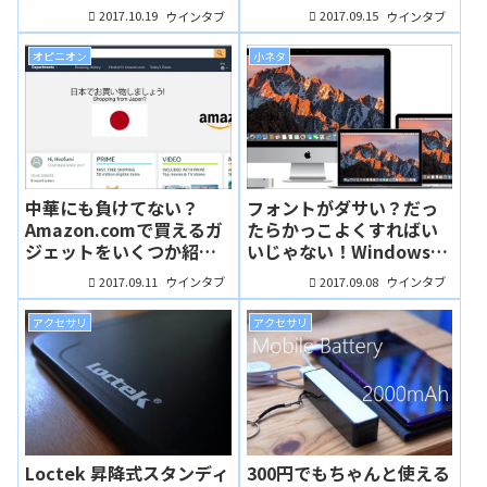
「無双」だッ！（実機レ
ンドよりも安い！ヘッド
2017.10.19
2017.09.15
ウインタブ
ウインタブ
ビュー：ふんぼ）
ホンスタンド付きワイヤ
レス充電器（実機レビュ
オピニオン
小ネタ
ー：ふんぼ）
中華にも負けてない？
フォントがダサい？だっ
Amazon.comで買えるガ
たらかっこよくすればい
ジェットをいくつか紹介
いじゃない！Windowsの
するよ！（ふんぼ）
フォントをMac風にして
2017.09.11
2017.09.08
ウインタブ
ウインタブ
みた（ふんぼ）
アクセサリ
アクセサリ
Loctek 昇降式スタンディ
300円でもちゃんと使える