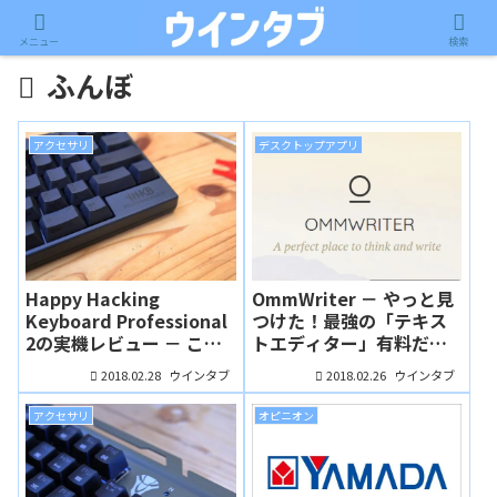
メニュー
検索
ふんぼ
アクセサリ
デスクトップアプリ
Happy Hacking
OmmWriter － やっと見
Keyboard Professional
つけた！最強の「テキス
2の実機レビュー － これ
トエディター」有料だけ
ぞキーボードヲタクの到
ど買ってみる価値はアリ
2018.02.28
2018.02.26
ウインタブ
ウインタブ
達点！？ 値段もクオリ
かもよ？（ふんぼ）
ティーも別格なキーボー
アクセサリ
オピニオン
ド（ふんぼ）