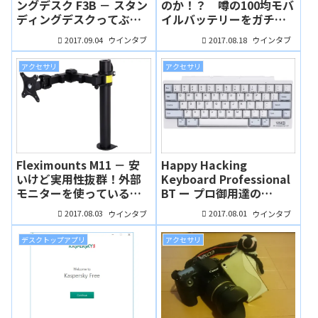
ングデスク F3B － スタン
のか！？ 噂の100均モバ
ディングデスクってぶっ
イルバッテリーをガチレ
ちゃけどうなの？１ヶ月
ビューしてみた（実機レ
2017.09.04
2017.08.18
ウインタブ
ウインタブ
試用してみました（実機
ビュー：ふんぼ）
レビュー：ふんぼ）
アクセサリ
アクセサリ
Fleximounts M11 － 安
Happy Hacking
いけど実用性抜群！外部
Keyboard Professional
モニターを使っている人
BT ー プロ御用達の
におすすめの低価格なモ
Bluetoothキーボード
2017.08.03
2017.08.01
ウインタブ
ウインタブ
ニターアーム（実機レビ
値段もプロ級、でもめっ
ュー：ふんぼ）
ちゃ欲しい！（ふんぼ）
デスクトップアプリ
アクセサリ