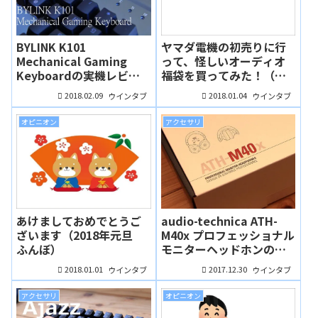
BYLINK K101
ヤマダ電機の初売りに行
Mechanical Gaming
って、怪しいオーディオ
Keyboardの実機レビュ
福袋を買ってみた！（ふ
ー － へっぽこゲーマーの
んぼ）
2018.02.09
2018.01.04
ウインタブ
ウインタブ
救世主！？ギミックが面
白いモノホンのゲーミン
オピニオン
アクセサリ
グキーボード！（ふん
ぼ）
あけましておめでとうご
audio-technica ATH-
ざいます（2018年元旦
M40x プロフェッショナル
ふんぼ）
モニターヘッドホンの実
機レビュー － なんにでも
2018.01.01
2017.12.30
ウインタブ
ウインタブ
使えるオ ールラウンダー
なヘッドホン（ふんぼ）
アクセサリ
オピニオン