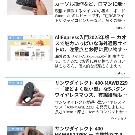
カーソル操作など、ロマンに走っ
た多機能超小型キーボード
親指で操作するタイプの小型キーボード
Winmaxleのレビューです。7色RGBライ
トやジャイロセンサーなど、多くの機能
を備えたロマンあふれる製品です。実用
natsuki
性は……あまり考えてはいけません。よ
っぽどニッチな需要にはハマるかも？
AliExpress入門2025年版 － カオ
オピニオン
スで魅力いっぱいな海外通販サイ
トの、注意点とお得に買い物する
コツを解説します
海外通販サイトAliExpressの利用案内で
す。できるだけお得に買い物できるコツ
はもちろん、個人的な経験もふまえて、
注意点やリスクも紹介します。
natsuki
AliExpressを使ってみようという人は、
是非ご一読ください。
サンワダイレクト 400-MAWB229
アクセサリ
－「ほどよく超小型」な5ボタン
ワイヤレスマウス、有線接続も可
能
サンワダイレクトが超小型ワイヤレスマ
ウス「400-MAWB229」を発売しました。
長さ8.9cm・厚さ1.3cmのコンパクトサイ
ズながら5ボタンを搭載し、USB無線・
ウインタブ
Bluetooth・有線接続に対応し、実用性も
高そうです。
サンワダイレクト 400-
アクセサリ
MAWBS228BK ー 高機能なエル