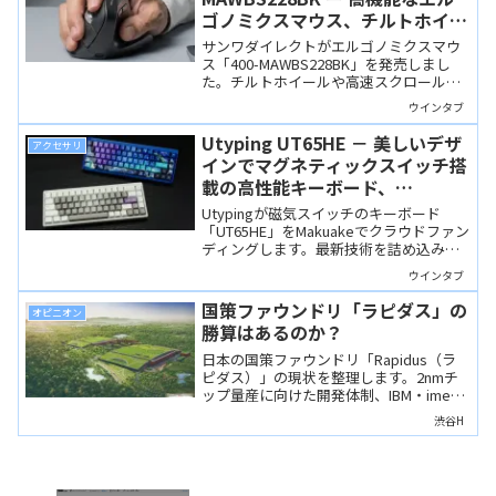
ゴノミクスマウス、チルトホイー
ルや高速スクロールにも対応
サンワダイレクトがエルゴノミクスマウ
ス「400-MAWBS228BK」を発売しまし
た。チルトホイールや高速スクロール、3
台同時接続、充電式など、機能が非常に
ウインタブ
充実した、手首にやさしい大型マウスで
す。
Utyping UT65HE － 美しいデザ
アクセサリ
インでマグネティックスイッチ搭
載の高性能キーボード、
Makuakeで10月10日からクラウ
Utypingが磁気スイッチのキーボード
ドファンディング開始
「UT65HE」をMakuakeでクラウドファン
ディングします。最新技術を詰め込み、
アルミ製で美しいデザインを備えていま
ウインタブ
す。
国策ファウンドリ「ラピダス」の
オピニオン
勝算はあるのか？
日本の国策ファウンドリ「Rapidus（ラ
ピダス）」の現状を整理します。2nmチ
ップ量産に向けた開発体制、IBM・imec
との連携、政府支援や出資企業の狙いを
渋谷H
解説し、執筆者である渋谷Hさんの見解
も入れています。