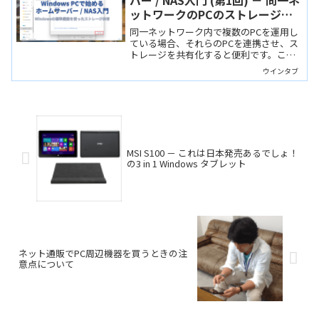
バー / NAS入門 (第1回) － 同一ネ
ットワークのPCのストレージを
共有する
同一ネットワーク内で複数のPCを運用し
ている場合、それらのPCを連携させ、ス
トレージを共有化すると便利です。この
連載では自宅でホームサーバーやNASを
ウインタブ
始めるための解説をしていきます。
MSI S100 － これは日本発売あるでしょ！
の3 in 1 Windows タブレット
ネット通販でPC周辺機器を買うときの注
意点について