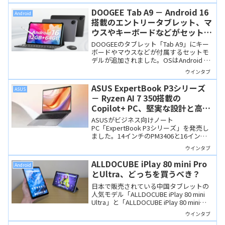
差もあまり大きくはないので、どちらに
するかは考えどころかと。
DOOGEE Tab A9 － Android 16
Android
搭載のエントリータブレット、マ
ウスやキーボードなどがセットに
なって12,949円
DOOGEEのタブレット「Tab A9」にキー
ボードやマウスなどが付属するセットモ
デルが追加されました。OSはAndroid 16
で価格は12,949円。非常に安価な製品で
ウインタブ
すが、用途を絞り込んだ使い方になると
思います。
ASUS ExpertBook P3シリーズ
ASUS
－ Ryzen AI 7 350搭載の
Copilot+ PC、堅実な設計と高コ
スパのビジネスノート
ASUSがビジネス向けノート
PC「ExpertBook P3シリーズ」を発売し
ました。14インチのPM3406と16インチ
のPM3606があり、いずれもRyzen AI 7
ウインタブ
350を搭載するCopilot+ PCです。派手な
ギミックはありませんが、MIL規格準拠の
ALLDOCUBE iPlay 80 mini Pro
Android
アルミ筐体と豊富なポートを備え、価格
とUltra、どっちを買うべき？
も手頃です。
日本で販売されている中国タブレットの
人気モデル「ALLDOCUBE iPlay 80 mini
Ultra」と「ALLDOCUBE iPlay 80 mini
Pro」。同じメーカーの8インチ級タブレ
ウインタブ
ットですが、「どっちにしようか」と迷