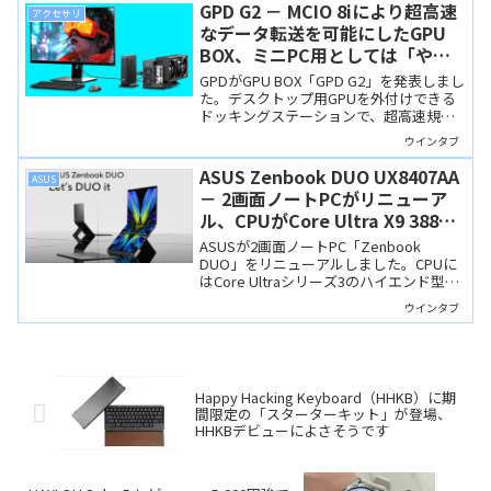
っている人も多いことでしょう。この記
GPD G2 － MCIO 8iにより超高速
アクセサリ
事ではSoCとディスプレイの仕様の違い
なデータ転送を可能にしたGPU
をどう判断するか、ということを中心に
BOX、ミニPC用としては「やり
ウインタブの意見を書きます。
すぎ」かも
GPDがGPU BOX「GPD G2」を発表しまし
た。デスクトップ用GPUを外付けできる
ドッキングステーションで、超高速規格
「MCIO 8i」や「USB4 v2」に対応してい
ウインタブ
ます。また、800Wの電源も内蔵。ミニPC
やWindowsポータブルゲーミングPC用と
ASUS Zenbook DUO UX8407AA
ASUS
してはいささかオーバースペックかも？
－ 2画面ノートPCがリニューア
ル、CPUがCore Ultra X9 388H
に、筐体も一新されました
ASUSが2画面ノートPC「Zenbook
DUO」をリニューアルしました。CPUに
はCore Ultraシリーズ3のハイエンド型番
「Core Ultra X9 388H」を搭載し、ディス
ウインタブ
プレイや筐体品質も向上しました。
Happy Hacking Keyboard（HHKB）に期
間限定の「スターターキット」が登場、
HHKBデビューによさそうです