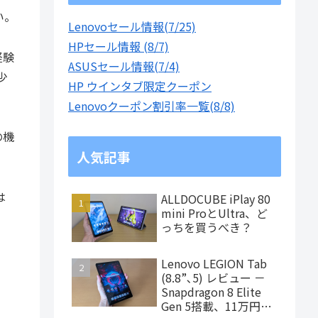
い。
Lenovoセール情報(7/25)
HPセール情報 (8/7)
経験
ASUSセール情報(7/4)
少
HP ウインタブ限定クーポン
Lenovoクーポン割引率一覧(8/8)
の機
人気記事
は
ALLDOCUBE iPlay 80
mini ProとUltra、ど
っちを買うべき？
Lenovo LEGION Tab
(8.8”､5) レビュー －
Snapdragon 8 Elite
Gen 5搭載、11万円台