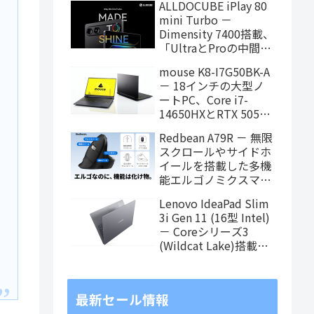
ALLDOCUBE iPlay 80
に！
mini Turbo －
Dimensity 7400搭載、
「UltraとProの中間ス
ペック」の8.8インチ
mouse K8-I7G50BK-A
タブレット、発売記念
－ 18インチの大型ノ
価格は29,999円！
ートPC、Core i7-
14650HXとRTX 5050
を搭載し、仕事もクリ
Redbean A79R － 無限
エイティブも快適にこ
スクロールやサイドホ
なせます
イールを搭載した多機
能エルゴノミクスマウ
スがクラウドファンデ
Lenovo IdeaPad Slim
ィング中
3i Gen 11 (16型 Intel)
－ Coreシリーズ3
(Wildcat Lake)搭載の
16インチスタンダード
ノート
最新セール情報