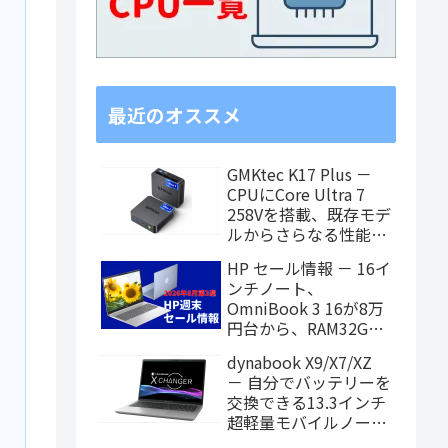
最近のオススメ
GMKtec K17 Plus －
CPUにCore Ultra 7
258Vを搭載、既存モデ
ルからさらなる性能ア
ップを果たしたミニPC
HP セール情報 － 16イ
ンチノート、
OmniBook 3 16が8万
円台から、RAM32GB
搭載モデルもお買い得
dynabook X9/X7/XZ
価格に！
－ 自分でバッテリーを
交換できる13.3インチ
超軽量モバイルノート
がPanther Lake搭載