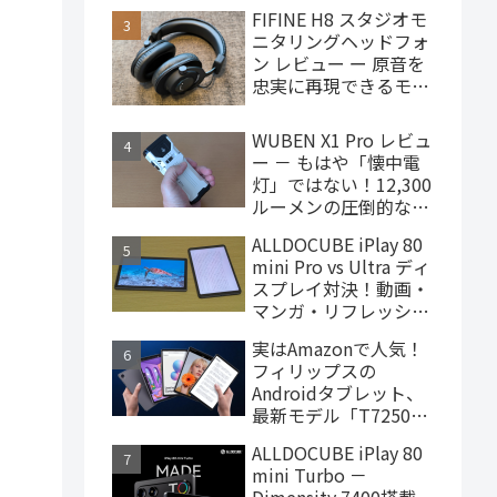
で買えるハイエンドな
FIFINE H8 スタジオモ
ゲーミングタブレット
ニタリングヘッドフォ
ン レビュー ー 原音を
忠実に再現できるモニ
ターヘッドフォン、
4,000円台で購入でき
WUBEN X1 Pro レビュ
ます
ー － もはや「懐中電
灯」ではない！12,300
ルーメンの圧倒的な輝
度を誇るモンスター級
ALLDOCUBE iPlay 80
LEDライト
mini Pro vs Ultra ディ
スプレイ対決！動画・
マンガ・リフレッシュ
レートの使用感比較
実はAmazonで人気！
フィリップスの
Androidタブレット、
最新モデル「T7250」
はこんな製品
ALLDOCUBE iPlay 80
mini Turbo －
Dimensity 7400搭載、