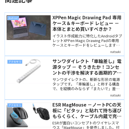
XPPen Magic Drawing Pad 専用
Android
ケース＆キーボード レビュー －
本体とまとめ買いすべきか？
イラスト作成能力に特化したAndroidタブ
レットXPPen Magic Drawing Padの専用
ケースとキーボードをレビューします。
ケースは、ペンタブレット用スタンドに
natsuki
もなるというのが大きな特徴です。キー
ボードは、実はMagic Drawing Padがオフ
サンワダイレクト「車輪差し」電
アクセサリ
ィスワークにも適性が高いという、意外
源タップ － そうきたか！コンセ
なポテンシャルを発揮させることができ
ントの干渉を解決する画期的アイ
ます。
デアの電源タップ
サンワダイレクトの、斬新な形状の電源
タップです。「車輪差し」と称する構造
で、を縦横のみならず「またいで」差す
ことも可能で、干渉を最小限にしつつ非
natsuki
常に柔軟にコンセントを使う機器を差す
ことができます。高い実用性とともに、
ESR MagMouse －ノートPCの天
アクセサリ
アイデアにも感動できる製品です。
板に「ピタッ」と貼れて持ち運び
もらくらく、ケーブル内蔵で充電
もらくらく
ESRが面白いコンセプトのワイヤレスマ
ウス「MagMouse」を発売しました。付