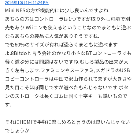
2016年10月1日 11:24 PM
Mini NESの方が機能的には少し良いんですよね.
あちらの方はコントローラは1つですが取り外し可能で別
売もあり.Wiiコンも使えるということなのでまともに遊ぶ
ならあちらの製品に人気がありそうですね.
でも60%のサイズが有れば恐らくまともに遊べます
よ.8Bitdoと言う会社のかなり小さなBTコントローラでも
軽く遊ぶ分には問題はないですね.むしろ製品の出来が大
きく左右します.ファミコンやスーファミ,メガドラのUSB
コピーコントローラは中国で沢山作られてますが大きさや
見た目こそほぼ同じですが遊べたもんじゃないです.ボタ
ンのストロークは長くゴムは固く十字キーも酷いもので
す.
それにHDMIで手軽に楽しめると言うのは良いんじゃない
でしょうか.