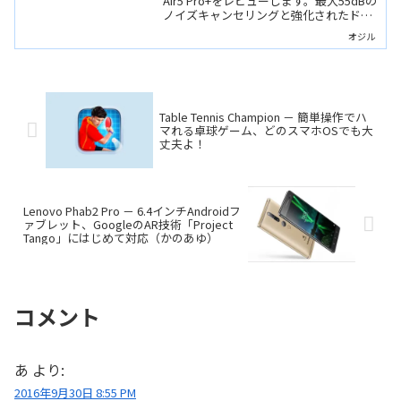
たワイヤレスイヤホン
Air5 Pro+をレビューします。最大55dBの
ノイズキャンセリングと強化されたドラ
イバーで音質がさらに進化しています。1
オジル
万円クラスでは高い完成度を誇るワイヤ
レスイヤホンです。
Table Tennis Champion － 簡単操作でハ
マれる卓球ゲーム、どのスマホOSでも大
丈夫よ！
Lenovo Phab2 Pro － 6.4インチAndroidフ
ァブレット、GoogleのAR技術「Project
Tango」にはじめて対応（かのあゆ）
コメント
あ
より:
2016年9月30日 8:55 PM