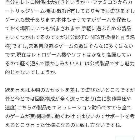
自分もレトロ関係は大好きというか･･･ファミコンからカ
ートリッジゲーム機はほぼ所有しており今でも遊びますし
ゲームも数千あります.本体もそうですがゲームを保管し
ておく場所にいつも悩まされます.手軽に遊ぶための製品
もいくつか出てるのですが非公認(FC･NES互換機と言う名
称)ですし,まあ普段遊ぶゲームの数はそんなに多くはない
です.現在はレトロゲーム機やソフトはかなり高騰してい
るので軽く遊んで懐かしみたい人には公式製品ですし魅力
的じゃないでしょうか.
欲を言えば本物のカセットを差して遊びたいところですが
昔と今とでは回路構成が全く違っており(主に動作電圧や
速度)こちらの製品もエミュレーション動作ですから全て
のゲームが実機同様に動くわけではないのでサポートを考
えるとこう言った仕様になるのも致し方ないですね.