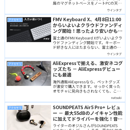
属のマグネットベースをノートPCの天板
などに貼り付けると、マウス本体を磁石
ウインタブ
で「ピタッ」と固定して持ち運べます。
充電ケーブルが内蔵されているのでケー
FMV Keyboard X、4月8日11:00
アクセサリ
ブル不要で手軽に充電できます。
からいよいよクラウドファンディ
ング開始！思ったより安いかも…
富士通のFMV Keyboard Xがいよいよクラ
ウドファンディング開始です。キーボー
ド好きな人にはたまらない、富士通のこ
だわりが詰まったコンパクトキーボー
ウインタブ
ド、価格も思ったより安い？
AliExpressで揃える、激安ネコグ
アクセサリ
ッズたち － AliExpressデビュー
にも最適
海外通販AliExpressなら、ペットグッズ
が激安で購入できます。せっかく買った
オモチャに見向きもされなくても、これ
なら諦めもつくかも！？ ペットグッズ
natsuki
は安価なため、海外通販としてのリスク
も少なめで、AliExpressデビューにも最
SOUNDPEATS Air5 Pro+ レビュ
アクセサリ
適なジャンルです。
ー － 最大55dBのノイキャン性能
に加えてドライバーを強化！音質
がさらに向上してスキがなくなっ
ライターのオジルさんがSOUNDPEATS