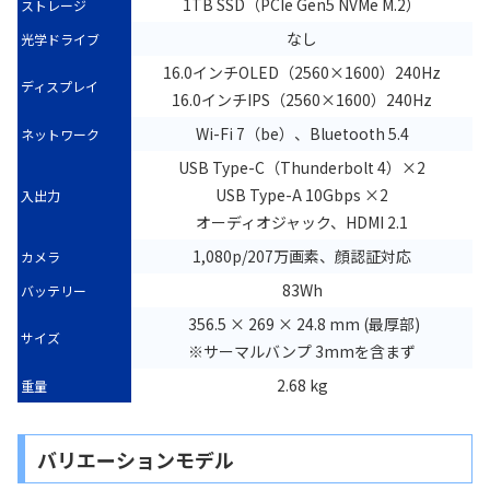
1TB SSD（PCIe Gen5 NVMe M.2）
ストレージ
なし
光学ドライブ
16.0インチOLED（2560×1600）240Hz
ディスプレイ
16.0インチIPS（2560×1600）240Hz
Wi-Fi 7（be）、Bluetooth 5.4
ネットワーク
USB Type-C（Thunderbolt 4）×2
USB Type-A 10Gbps ×2
入出力
オーディオジャック、HDMI 2.1
1,080p/207万画素、顔認証対応
カメラ
83Wh
バッテリー
356.5 × 269 × 24.8 mm (最厚部)
サイズ
※サーマルバンプ 3mmを含まず
2.68 kg
重量
バリエーションモデル