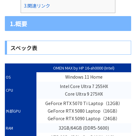
3.関連リンク
1.概要
スペック表
OMEN MAX by HP 16-ah0000 (Intel)
Windows 11 Home
OS
Intel Core Ultra 7 255HX
CPU
Core Ultra 9 275HX
GeForce RTX 5070 Ti Laptop（12GB）
GeForce RTX 5080 Laptop（16GB）
外部GPU
GeForce RTX 5090 Laptop（24GB）
32GB/64GB (DDR5-5600)
RAM