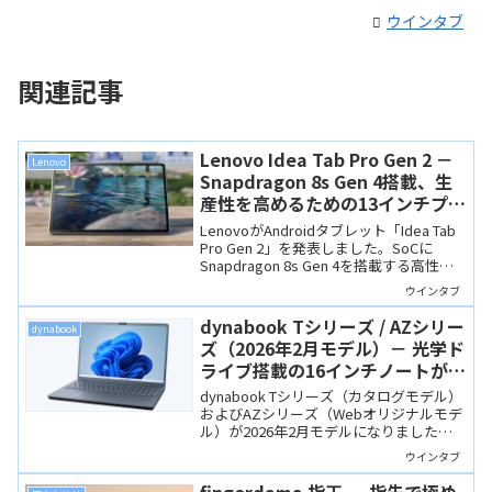
ウインタブ
関連記事
Lenovo Idea Tab Pro Gen 2 －
Lenovo
Snapdragon 8s Gen 4搭載、生
産性を高めるための13インチプレ
ミアムタブレット
LenovoがAndroidタブレット「Idea Tab
Pro Gen 2」を発表しました。SoCに
Snapdragon 8s Gen 4を搭載する高性能
なタブレットで、薄型軽量な筐体に
ウインタブ
144Hzの3.5Kディスプレイ、専用ペンも
付属して79,800円と、スペックから見た
dynabook Tシリーズ / AZシリー
dynabook
価格も低めです。
ズ（2026年2月モデル）－ 光学ド
ライブ搭載の16インチノートが
CPUをアップデート
dynabook Tシリーズ（カタログモデル）
およびAZシリーズ（Webオリジナルモデ
ル）が2026年2月モデルになりました。
CPUをCore 5 120U / Core 7 150Uに変更
ウインタブ
し、最近ではあまり見かけない光学ドラ
イブも搭載しています。お得に購入でき
fingerdama 指玉 － 指先で極め