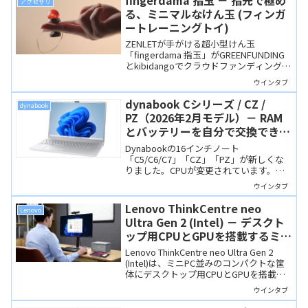
アクセサリ
る特別サイトもご案内します。
る、ミニマルなけん玉 (フィンガ
ートレーニングトイ)
ZENLETが手がける超小型けん玉
「fingerdama 指玉」がGREENFUNDING
とkibidangoでクラウドファンディング中
です。難易度別に3タイプあり、スペック
ウインタブ
表などの開示項目も精緻なので、安心し
て購入できると思います。ちょっとした
dynabook Cシリーズ / CZ /
dynabook
時間潰しで遊ぶのも、ガッツリ練習して
PZ（2026年2月モデル）－ RAM
技を極めるのも良さそうです。
とバッテリーを自分で交換できる
16インチノートPC、読者限定サ
Dynabookの16インチノート
イトでお買い得に
「C5/C6/C7」「CZ」「PZ」が新しくな
りました。CPUが変更されています。バ
ッテリー交換やRAMの増設がセルフでで
ウインタブ
きる新設設計です。Webオリジナルモデ
ルは特別サイト利用でお買い得。
Lenovo ThinkCentre neo
Lenovo
Ultra Gen 2 (Intel) － デスクト
ップ用CPUとGPUを搭載するミニ
PC級コンパクトデスクトップ
Lenovo ThinkCentre neo Ultra Gen 2
(Intel)は、ミニPC並みのコンパクトな筐
体にデスクトップ用CPUとGPUを搭載し
た高性能PCです。ハイエンドなミニPCの
ウインタブ
強力なライバルになりそう。