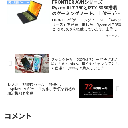
FRONTIER AVNシリーズ －
国内販売メーカー
Ryzen AI 7 350とRTX 5050搭載
のゲーミングノート、上位モデル
のAXNシリーズとどっちがいい？
FRONTIERがゲーミングノートPC「AVNシ
リーズ」を発売しました。Ryzen AI 7 350
と RTX 5050 を搭載しています。上位モデ
ルのAXNシリーズとは筐体が同じで価格
ウインタブ
差もあまり大きくはないので、どちらに
するかは考えどころかと。
ジャンク日記（2025/3/3）－ 発売された
ばかりのnubia Sが早くもジャンク品とし
て登場！5,000円で購入しました
レノボ「72時間セール」開催中、
Copilot+ PCがセール対象、手頃な価格の
周辺機器も多数
コメント