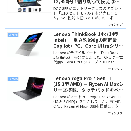
12,950円！割り切って使えばお
得なエントリータブレット
DOOGEEがエントリークラスのタブレッ
ト「U10 セットモデル」を発売しまし
た。SoC性能は低いですが、キーボー
ド、マウス、ペンが付属し、12,950円の
ウインタブ
セール価格。ライトユースには便利でお
得な製品です。
Lenovo ThinkBook 14x (14型
Lenovo
Intel) － 重さ約990gの超軽量
Copilot+ PC、Core Ultraシリー
ズ2搭載でお買い得感もあり
Lenovoがモバイルノート「ThinkBook
14x (Intel)」を発売しました。CPUは一世
代前のCore Ultra シリーズ2（Lunar
Lake）ですが性能は高く、Copilot+ PCの
ウインタブ
要件を満たしています。1キロを切る超軽
量ながらSSDの増設に対応するなど、機
Lenovo Yoga Pro 7 Gen 11
Lenovo
能性にも優れた製品です。
(15.3型 AMD) － Ryzen AI Maxシ
リーズ搭載、タッチパッドをペン
タブレットとして使えるクリエイ
LenovoがノートPC「Yoga Pro 7 Gen 11
ター向けノート
(15.3型 AMD)」を発売しました。高性能
CPU、Ryzen AI Max+ 388を搭載し、タッ
チパッドを「板タブ」のようにペン入力
ウインタブ
に使える画期的なクリエイター向けノー
トPCです。