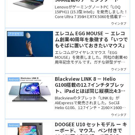
もはやLOQはエントリーブランド
LenovoがゲーミングノートPC「LOQ
とは言えないか？
15IPH11 (15.3型 Intel)」を発売しました！
Core Ultra 7 356HとRTX 5060を搭載する
Copilot+ PCです。素晴らしいスペックで
ウインタブ
はありますが、もはやLOQはエントリー
ブランドという感じではなくなりました
エレコム EGG MOUSE － エレコ
アクセサリ
ね…。
ム創業40周年を象徴する「いつで
もそばに置いておきたいマウス」
エレコムがワイヤレスマウス「EGG
MOUSE」を発表しました。同社の創業40
周年記念モデルです。ガチな卵型デザイ
ンで3台マルチペアリングや静音設計など
ウインタブ
実用機能をついています。着せ替え可能
な洗えるソフトシェルも付属し、デスク
Blackview LINK 8 － Helio
Android
に彩りと癒やしを与えてくれそうな製品
G100搭載の12.7インチタブレッ
です。
ト、iPadとほぼ同じ縦横比4:3の
ディスプレイを搭載
Blackviewのタブレット「LINK 8」が
AliExpressで発売されました。SoCは
Helio G100、12.7インチ・2160×1600解
像度の大画面は4:3比率でiPadに近い形状
ウインタブ
です。ケースやペンも付属します。
DOOGEE U10 セットモデル ー キ
Android
ーボード、マウス、ペン付きで