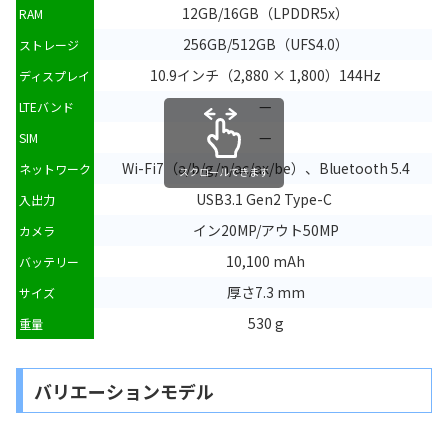
12GB/16GB（LPDDR5x）
RAM
256GB/512GB（UFS4.0）
ストレージ
10.9インチ（2,880 × 1,800）144Hz
ディスプレイ
—
LTEバンド
—
SIM
Wi-Fi7（a/b/g/n/ac/ax/be）、Bluetooth 5.4
ネットワーク
スクロールできます
USB3.1 Gen2 Type-C
入出力
イン20MP/アウト50MP
カメラ
10,100 mAh
バッテリー
厚さ7.3 mm
サイズ
530 g
重量
バリエーションモデル