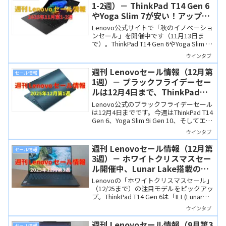
1-2週）－ ThinkPad T14 Gen 6
やYoga Slim 7が安い！アップグ
レード特典でSSD増量もお得に
Lenovo公式サイトで「秋のイノベーショ
ンセール」を開催中です（11月13日ま
で）。ThinkPad T14 Gen 6やYoga Slim 7
Gen 10などが非常に安くなっているほ
ウインタブ
か、SSD増量が実質無料になるキャンペ
ーンもやっていますよ！
週刊 Lenovoセール情報（12月第
セール情報
1週）－ ブラックフライデーセー
ルは12月4日まで、ThinkPad
T14やYoga Slim 9iが安い！
Lenovo公式のブラックフライデーセール
は12月4日までです。今週はThinkPad T14
Gen 6、Yoga Slim 9i Gen 10、そしてエン
トリータブのIdea Tabを取り上げまし
ウインタブ
た。いずれもお買い得ですよ！
週刊 Lenovoセール情報（12月第
セール情報
3週）－ ホワイトクリスマスセー
ル開催中、Lunar Lake搭載の
ThinkPad T14 Gen 6が安い！
Lenovoの「ホワイトクリスマスセール」
（12/25まで）の注目モデルをピックアッ
プ。ThinkPad T14 Gen 6は「ILL(Lunar
Lake搭載のCopilot+ PC）」が値下げ。ハ
ウインタブ
イエンドタブレットのYoga Tab Plusはキ
ーボードが99円でセットできます。
週刊 Lenovoセール情報（9月第3
セール情報