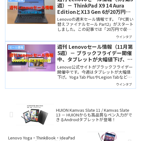
週）－ ThinkPad X9 14 Aura
EditionとX13 Gen 6が20万円以
下で狙い目！
Lenovoの週末セール情報です。「PC買い
替えファイナルセール Part2」がスタート
しました。この記事では「20万円で収ま
るThinkPadモバイルノート「X9 14 Gen 1
ウインタブ
Aura Edition」と「X13 Gen 6」をピック
アップしてみました。
週刊 Lenovoセール情報（11月第
セール情報
5週）－ ブラックフライデー開催
中、タブレットが大幅値下げ、
Yoga Tab PlusやLegion Tabが
Lenovo公式サイトがブラックフライデー
最安値！
開催中です。今週はタブレットが大幅値
下げ。Yoga Tab PlusやLegion Tabなど人
気機種が最安値級です。主要モデルの仕
ウインタブ
様と価格をまとめてご紹介します。
HUION Kamvas Slate 11 / Kamvas Slate
13 － HUIONからも高品質なペン入力がで
きるAndroidタブレットが登場！
Lenovo Yoga・ThinkBook・IdeaPad