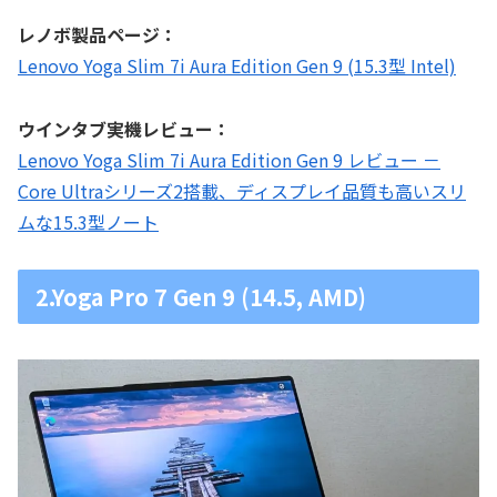
レノボ製品ページ：
Lenovo Yoga Slim 7i Aura Edition Gen 9 (15.3型 Intel)
ウインタブ実機レビュー：
Lenovo Yoga Slim 7i Aura Edition Gen 9 レビュー －
Core Ultraシリーズ2搭載、ディスプレイ品質も高いスリ
ムな15.3型ノート
2.Yoga Pro 7 Gen 9 (14.5, AMD)