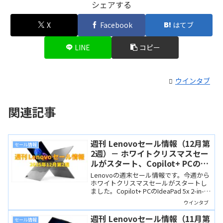
シェアする
X
Facebook
はてブ
LINE
コピー
ウインタブ
関連記事
週刊 Lenovoセール情報（12月第
セール情報
2週）－ ホワイトクリスマスセー
ルがスタート、Copilot+ PCの
IdeaPad 5x 2-in-1が7万円台！
Lenovoの週末セール情報です。今週から
ホワイトクリスマスセールがスタートし
ました。Copilot+ PCのIdeaPad 5x 2-in-1
や上位モデルのIdeaPad Pro 5が大幅割引
ウインタブ
になっています。
週刊 Lenovoセール情報（11月第
セール情報